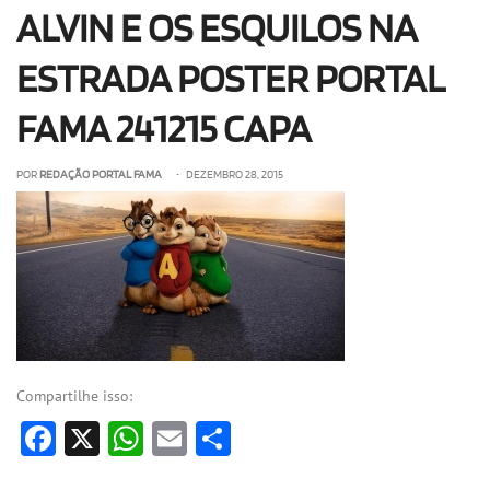
ALVIN E OS ESQUILOS NA
OLHA ISSO!
EU QUERO!
ESTRADA POSTER PORTAL
FAMA 241215 CAPA
POR
REDAÇÃO PORTAL FAMA
• DEZEMBRO 28, 2015
Compartilhe isso:
Facebook
X
WhatsApp
Email
Share