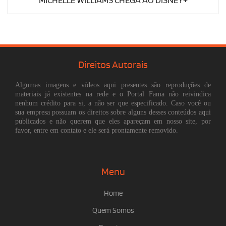
MICHELLE WILLIAMS CHEGA AO DISNEY+
Direitos Autorais
Algumas imagens e vídeos aqui presentes são reproduções de
materiais já existentes na rede e o Portal Fama não reivindica
nenhum crédito para si, a não ser que especificado. Caso você ou
sua empresa possuam os direitos sobre alguns desses conteúdos aqui
publicados e não querem que eles apareçam em nosso site, por
favor, entre em contato e ele será prontamente removido.
Menu
Home
Quem Somos