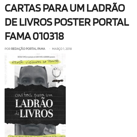
CARTAS PARA UM LADRÃO
OLHA ISSO!
EU QUERO!
DE LIVROS POSTER PORTAL
FAMA 010318
POR
REDAÇÃO PORTAL FAMA
• MARÇO 1, 2018