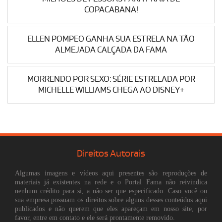
COPACABANA!
ELLEN POMPEO GANHA SUA ESTRELA NA TÃO
ALMEJADA CALÇADA DA FAMA
MORRENDO POR SEXO: SÉRIE ESTRELADA POR
MICHELLE WILLIAMS CHEGA AO DISNEY+
Direitos Autorais
Algumas imagens e vídeos aqui presentes são reproduções de
materiais já existentes na rede e o Portal Fama não reivindica
nenhum crédito para si, a não ser que especificado. Caso você ou
sua empresa possuam os direitos sobre alguns desses conteúdos aqui
publicados e não querem que eles apareçam em nosso site, por
favor, entre em contato e ele será prontamente removido.