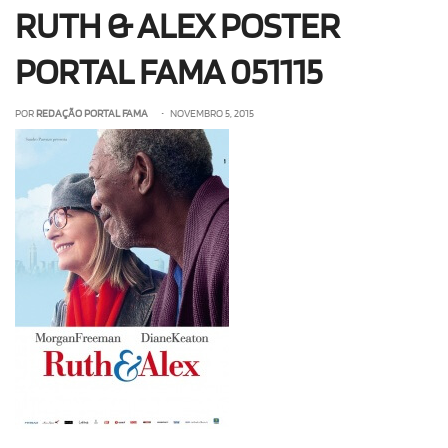
RUTH & ALEX POSTER
OLHA ISSO!
EU QUERO!
PORTAL FAMA 051115
POR
REDAÇÃO PORTAL FAMA
• NOVEMBRO 5, 2015