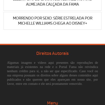
ALMEJADA CALÇADA DA FAMA
MORRENDO POR SEXO: SÉRIE ESTRELADA POR
MICHELLE WILLIAMS CHEGA AO DISNEY+
Direitos Autorais
Algumas imagens e vídeos aqui presentes são reproduções de
materiais já existentes na rede e o Portal Fama não reivindica
nenhum crédito para si, a não ser que especificado. Caso você ou
sua empresa possuam os direitos sobre alguns desses conteúdos aqui
publicados e não querem que eles apareçam em nosso site, por
favor, entre em contato e ele será prontamente removido.
Menu