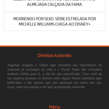
ALMEJADA CALÇADA DA FAMA
MORRENDO POR SEXO: SÉRIE ESTRELADA POR
MICHELLE WILLIAMS CHEGA AO DISNEY+
Direitos Autorais
Algumas imagens e vídeos aqui presentes são reproduções de
materiais já existentes na rede e o Portal Fama não reivindica
nenhum crédito para si, a não ser que especificado. Caso você ou
sua empresa possuam os direitos sobre alguns desses conteúdos aqui
publicados e não querem que eles apareçam em nosso site, por
favor, entre em contato e ele será prontamente removido.
Menu