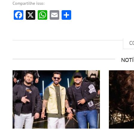
Compartilhe isso:
Facebook
X
WhatsApp
Email
Share
C
NOTÍ