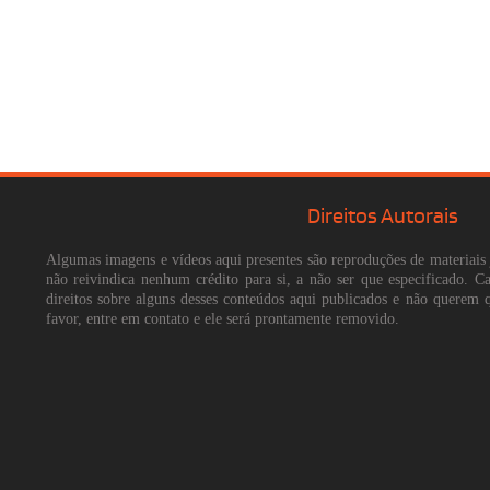
Direitos Autorais
Algumas imagens e vídeos aqui presentes são reproduções de materiais 
não reivindica nenhum crédito para si, a não ser que especificado. 
direitos sobre alguns desses conteúdos aqui publicados e não querem 
favor, entre em contato e ele será prontamente removido.