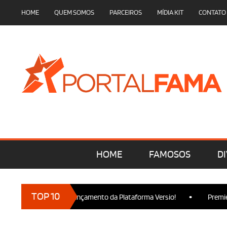
HOME
QUEM SOMOS
PARCEIROS
MÍDIA KIT
CONTATO
HOME
FAMOSOS
DI
•
TOP 10
rcam presença no Lançamento da Plataforma Versio!
Premiere d