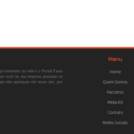
Menu
já existentes na rede e o Portal Fama
Home
Caso você ou sua empresa possuam os
que eles apareçam em nosso site, por
Quem Somos
Parceiros
Mídia Kit
Contato
Redes Sociais