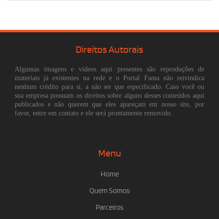
Direitos Autorais
Algumas imagens e vídeos aqui presentes são reproduções de
materiais já existentes na rede e o Portal Fama não reivindica
nenhum crédito para si, a não ser que especificado. Caso você ou
sua empresa possuam os direitos sobre alguns desses conteúdos aqui
publicados e não querem que eles apareçam em nosso site, por
favor, entre em contato e ele será prontamente removido.
Menu
Home
Quem Somos
Parceiros