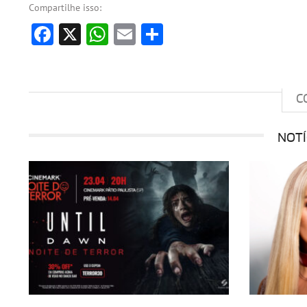
Compartilhe isso:
Facebook
X
WhatsApp
Email
Share
C
NOTÍ