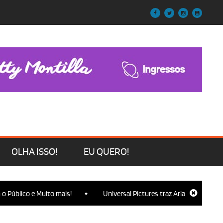
OLHA ISSO!
EU QUERO!
•
lico e Muito mais!
Universal Pictures traz Ariana Grande, Cynthi