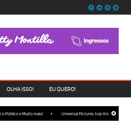
OLHA ISSO!
EU QUERO!
•
blico e Muito mais!
Universal Pictures traz Ariana Grande, Cynthi