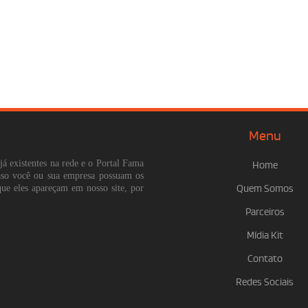
Menu
já existentes na rede e o Portal Fama
Home
Caso você ou sua empresa possuam os
que eles apareçam em nosso site, por
Quem Somos
Parceiros
Mídia Kit
Contato
Redes Sociais