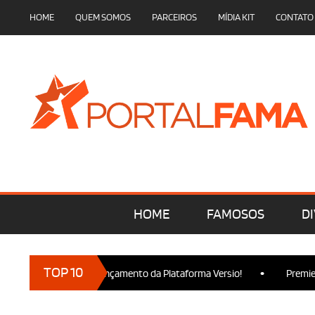
HOME
QUEM SOMOS
PARCEIROS
MÍDIA KIT
CONTATO
HOME
FAMOSOS
DI
•
TOP 10
cam presença no Lançamento da Plataforma Versio!
Premiere de