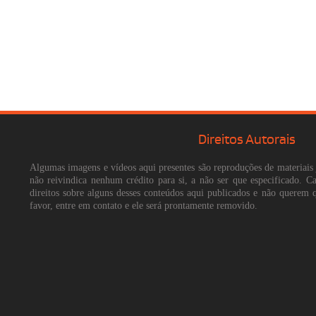
Direitos Autorais
Algumas imagens e vídeos aqui presentes são reproduções de materiais 
não reivindica nenhum crédito para si, a não ser que especificado. 
direitos sobre alguns desses conteúdos aqui publicados e não querem 
favor, entre em contato e ele será prontamente removido.