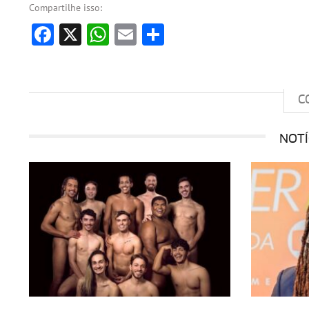
Compartilhe isso:
Facebook
X
WhatsApp
Email
Share
C
NOTÍ