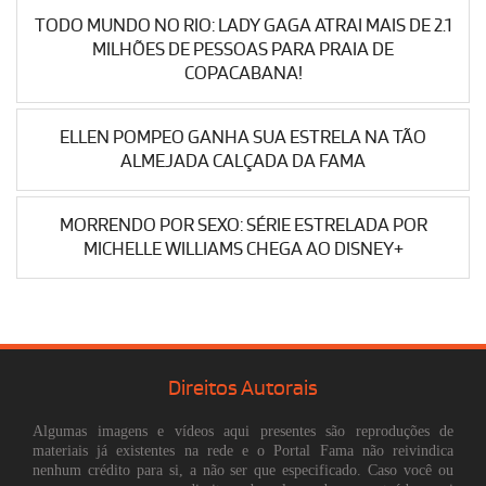
TODO MUNDO NO RIO: LADY GAGA ATRAI MAIS DE 2.1
MILHÕES DE PESSOAS PARA PRAIA DE
COPACABANA!
ELLEN POMPEO GANHA SUA ESTRELA NA TÃO
ALMEJADA CALÇADA DA FAMA
MORRENDO POR SEXO: SÉRIE ESTRELADA POR
MICHELLE WILLIAMS CHEGA AO DISNEY+
Direitos Autorais
Algumas imagens e vídeos aqui presentes são reproduções de
materiais já existentes na rede e o Portal Fama não reivindica
nenhum crédito para si, a não ser que especificado. Caso você ou