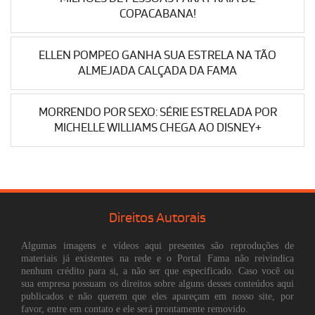
COPACABANA!
ELLEN POMPEO GANHA SUA ESTRELA NA TÃO
ALMEJADA CALÇADA DA FAMA
MORRENDO POR SEXO: SÉRIE ESTRELADA POR
MICHELLE WILLIAMS CHEGA AO DISNEY+
Direitos Autorais
Algumas imagens e vídeos aqui presentes são reproduções de
materiais já existentes na rede e o Portal Fama não reivindica
nenhum crédito para si, a não ser que especificado. Caso você ou
sua empresa possuam os direitos sobre alguns desses conteúdos aqui
publicados e não querem que eles apareçam em nosso site, por
favor, entre em contato e ele será prontamente removido.