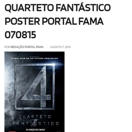
QUARTETO FANTÁSTICO
OLHA ISSO!
EU QUERO!
POSTER PORTAL FAMA
070815
POR
REDAÇÃO PORTAL FAMA
• AGOSTO 7, 2015