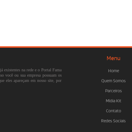
Menu
já existentes na rede e o Portal Fama
Home
Caso você ou sua empresa possuam os
que eles apareçam em nosso site, por
Quem Somos
Parceiros
Mídia Kit
Contato
Redes Sociais