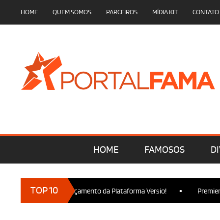
HOME
QUEM SOMOS
PARCEIROS
MÍDIA KIT
CONTATO
HOME
FAMOSOS
DI
•
TOP 10
am presença no Lançamento da Plataforma Versio!
Premiere de 