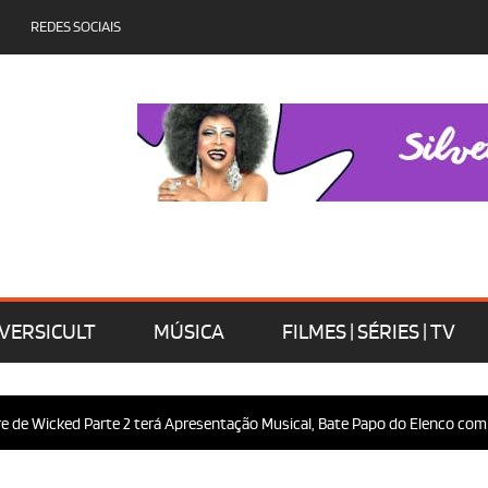
REDES SOCIAIS
VERSICULT
MÚSICA
FILMES | SÉRIES | TV
Wicked Parte 2 terá Apresentação Musical, Bate Papo do Elenco com o Púb