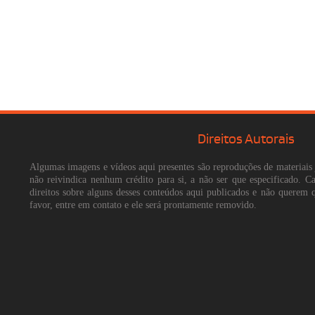
Direitos Autorais
Algumas imagens e vídeos aqui presentes são reproduções de materiais 
não reivindica nenhum crédito para si, a não ser que especificado. 
direitos sobre alguns desses conteúdos aqui publicados e não querem 
favor, entre em contato e ele será prontamente removido.