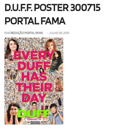
D.U.F.F. POSTER 300715
OLHA ISSO!
EU QUERO!
PORTAL FAMA
POR
REDAÇÃO PORTAL FAMA
• JULHO 30, 2015