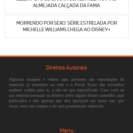
ALMEJADA CALÇADA DA FAMA
MORRENDO POR SEXO: SÉRIE ESTRELADA POR
MICHELLE WILLIAMS CHEGA AO DISNEY+
Direitos Autorais
Algumas imagens e vídeos aqui presentes são reproduções de
materiais já existentes na rede e o Portal Fama não reivindica
nenhum crédito para si, a não ser que especificado. Caso você ou
sua empresa possuam os direitos sobre alguns desses conteúdos aqui
publicados e não querem que eles apareçam em nosso site, por
favor, entre em contato e ele será prontamente removido.
Menu