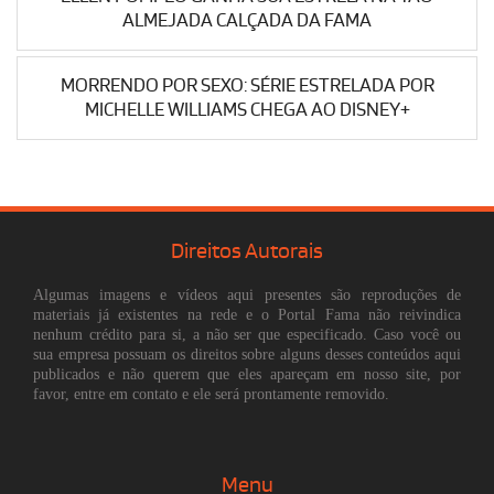
ALMEJADA CALÇADA DA FAMA
MORRENDO POR SEXO: SÉRIE ESTRELADA POR
MICHELLE WILLIAMS CHEGA AO DISNEY+
Direitos Autorais
Algumas imagens e vídeos aqui presentes são reproduções de
materiais já existentes na rede e o Portal Fama não reivindica
nenhum crédito para si, a não ser que especificado. Caso você ou
sua empresa possuam os direitos sobre alguns desses conteúdos aqui
publicados e não querem que eles apareçam em nosso site, por
favor, entre em contato e ele será prontamente removido.
Menu