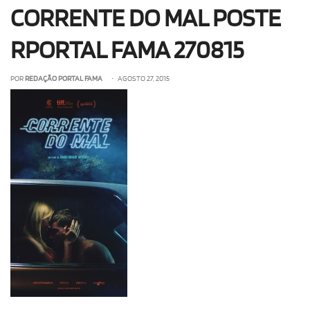
CORRENTE DO MAL POSTE
OLHA ISSO!
EU QUERO!
RPORTAL FAMA 270815
POR
REDAÇÃO PORTAL FAMA
• AGOSTO 27, 2015