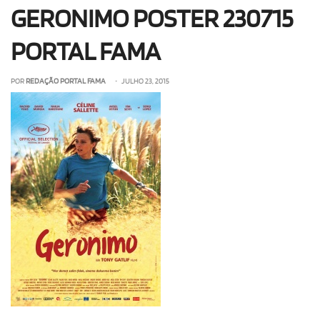
GERONIMO POSTER 230715
OLHA ISSO!
EU QUERO!
PORTAL FAMA
POR
REDAÇÃO PORTAL FAMA
• JULHO 23, 2015