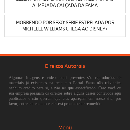
ALMEJADA CALÇADA DA FAMA
MORRENDO POR SEXO: SÉRIE ESTRELADA POR
MICHELLE WILLIAMS CHEGA AO DISNEY+
Direitos Autorais
Algumas imagens e vídeos aqui presentes são reproduções de
materiais já existentes na rede e o Portal Fama não reivindica
nenhum crédito para si, a não ser que especificado. Caso você ou
sua empresa possuam os direitos sobre alguns desses conteúdos aqui
publicados e não querem que eles apareçam em nosso site, por
favor, entre em contato e ele será prontamente removido.
Menu