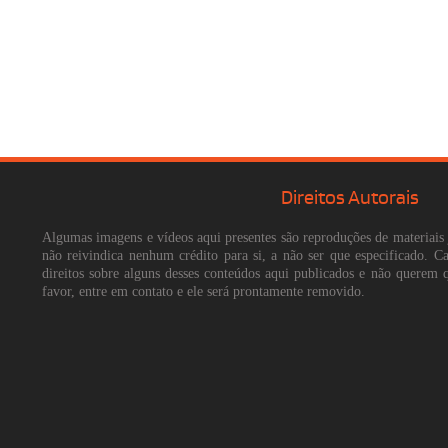
Direitos Autorais
Algumas imagens e vídeos aqui presentes são reproduções de materiais 
não reivindica nenhum crédito para si, a não ser que especificado. 
direitos sobre alguns desses conteúdos aqui publicados e não querem 
favor, entre em contato e ele será prontamente removido.