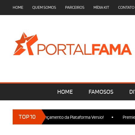
HOME
QUEM SOMOS
PARCEIROS
MÍDIA KIT
CONTATO
HOME
FAMOSOS
DI
•
TOP 10
cam presença no Lançamento da Plataforma Versio!
Premiere de