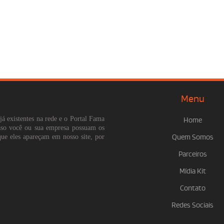
Menu
já existentes na rede e o Portal Fama
Home
Caso você ou sua empresa possuam os
que eles apareçam em nosso site, por
Quem Somos
Parceiros
Mídia Kit
Contato
Redes Sociais