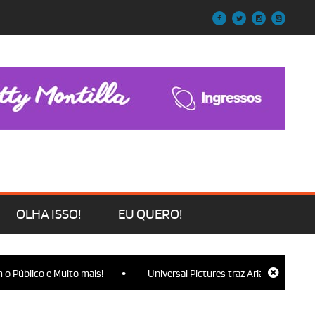
OLHA ISSO!
EU QUERO!
•
blico e Muito mais!
Universal Pictures traz Ariana Grande, Cynthi