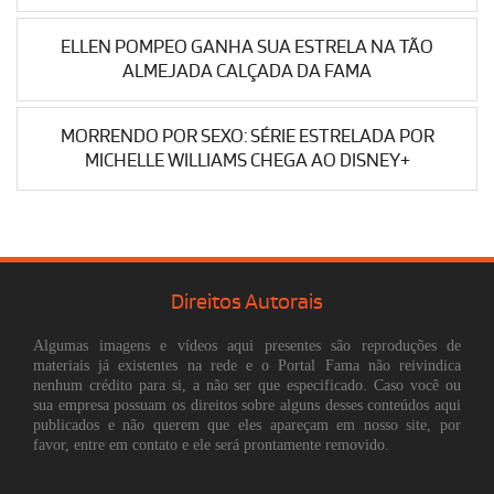
ELLEN POMPEO GANHA SUA ESTRELA NA TÃO
ALMEJADA CALÇADA DA FAMA
MORRENDO POR SEXO: SÉRIE ESTRELADA POR
MICHELLE WILLIAMS CHEGA AO DISNEY+
Direitos Autorais
Algumas imagens e vídeos aqui presentes são reproduções de
materiais já existentes na rede e o Portal Fama não reivindica
nenhum crédito para si, a não ser que especificado. Caso você ou
sua empresa possuam os direitos sobre alguns desses conteúdos aqui
publicados e não querem que eles apareçam em nosso site, por
favor, entre em contato e ele será prontamente removido.