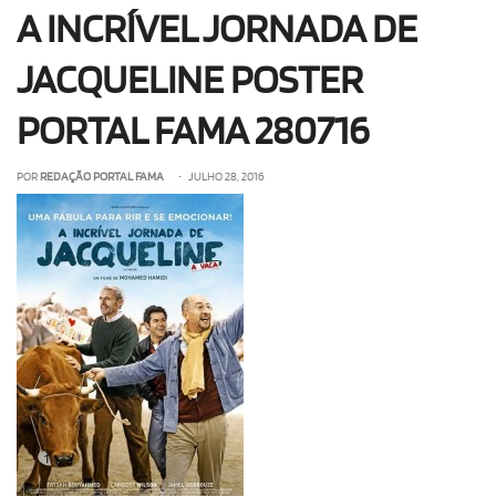
A INCRÍVEL JORNADA DE
OLHA ISSO!
EU QUERO!
JACQUELINE POSTER
PORTAL FAMA 280716
POR
REDAÇÃO PORTAL FAMA
• JULHO 28, 2016