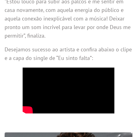
“Estou louco para subir aos palcos e me sentir em
casa novamente, com aquela energia do público e
aquela conexão inexplicável com a música! Deixar
pronto um som incrível para levar por onde Deus me
permitir”, finaliza.
Desejamos sucesso ao artista e confira abaixo o clipe
e a capa do single de “Eu sinto falta”: