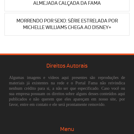
ALMEJADA CALÇADA DA FAMA
MORRENDO POR SEXO: SÉRIE ESTRELADA POR
MICHELLE WILLIAMS CHEGA AO DISNEY+
Direitos Autorais
Algumas imagens e vídeos aqui presentes são reproduções de
materiais já existentes na rede e o Portal Fama não reivindica
nenhum crédito para si, a não ser que especificado. Caso você ou
sua empresa possuam os direitos sobre alguns desses conteúdos aqui
publicados e não querem que eles apareçam em nosso site, por
favor, entre em contato e ele será prontamente removido.
Menu