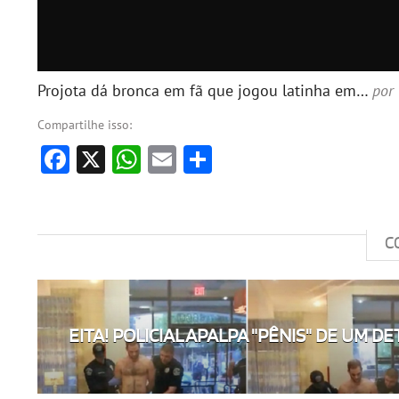
Projota dá bronca em fã que jogou latinha em…
por
Compartilhe isso:
Facebook
X
WhatsApp
Email
Share
C
EITA! POLICIAL APALPA "PÊNIS" DE UM DE