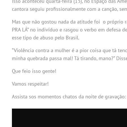
Isso aconteceu quarta-feira (13), no Espaço das Amé
cantora seguiu profissionalmente com a canção, sem
Mas que não gostou nada da atitude foi o próprio 
PRA LÁ” no indivíduo e rasgou o verbo em defesa d
esse tipo de abuso pelo Brasil.
“Violência contra a mulher é a pior coisa que tá te
minha quebrada passa mal! Tá tirando, mano?” Disse
Que feio isso gente!
Vamos respeitar!
Assista sos momentos chatos da noite de gravação: