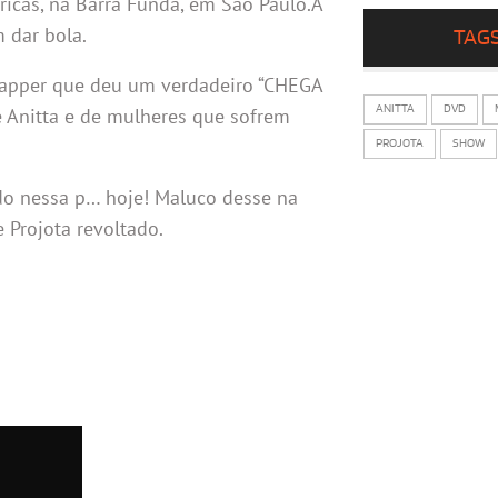
ricas, na Barra Funda, em São Paulo.A
 dar bola.
TAG
rapper que deu um verdadeiro “CHEGA
ANITTA
DVD
e Anitta e de mulheres que sofrem
PROJOTA
SHOW
ndo nessa p… hoje! Maluco desse na
 Projota revoltado.