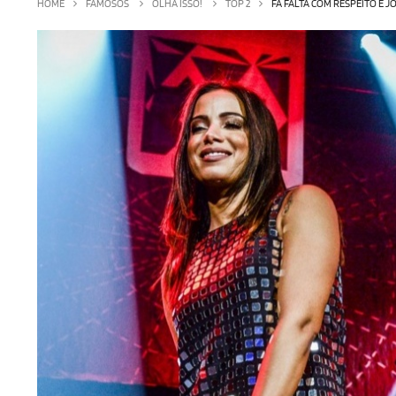
HOME
FAMOSOS
OLHA ISSO!
TOP 2
FÃ FALTA COM RESPEITO E 