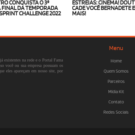
TRO CONQUISTA O 3º
ESTREIAS: CINEMA! DOU
 FINAL DA TEMPORADA
CADE VOCÊ BERNADETE 
SPRINT CHALLENGE 2022
MAIS!
Menu
já existentes na rede e o Portal Fama
Home
Caso você ou sua empresa possuam os
que eles apareçam em nosso site, por
Quem Somos
Parceiros
Mídia Kit
Contato
Redes Sociais