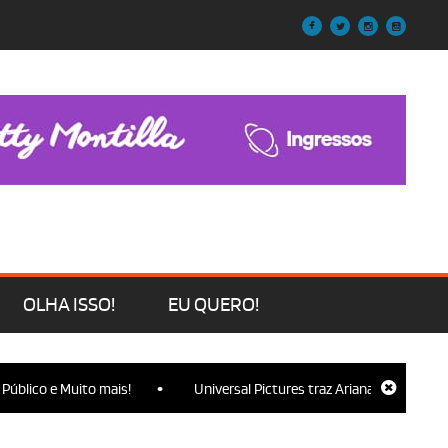
OLHA ISSO!
EU QUERO!
•
 Muito mais!
Universal Pictures traz Ariana Grande, Cynthia Erivo