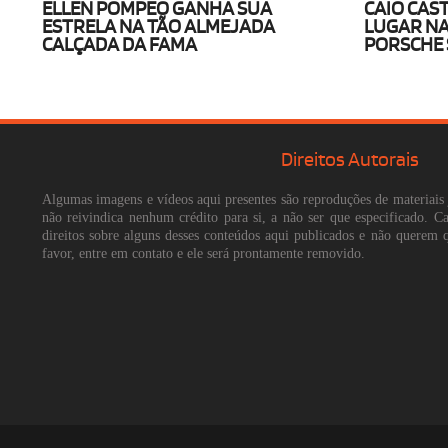
ELLEN POMPEO GANHA SUA
CAIO CAS
ESTRELA NA TÃO ALMEJADA
LUGAR NA
CALÇADA DA FAMA
PORSCHE 
Direitos Autorais
Algumas imagens e vídeos aqui presentes são reproduções de materiais 
não reivindica nenhum crédito para si, a não ser que especificado. 
direitos sobre alguns desses conteúdos aqui publicados e não querem 
favor, entre em contato e ele será prontamente removido.