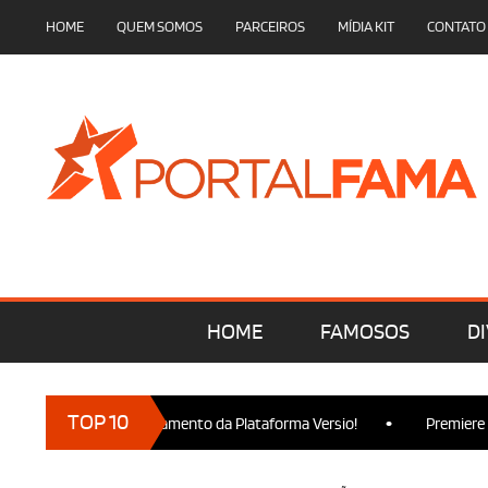
HOME
QUEM SOMOS
PARCEIROS
MÍDIA KIT
CONTATO
HOME
FAMOSOS
DI
•
TOP 10
esença no Lançamento da Plataforma Versio!
Premiere de Wicked