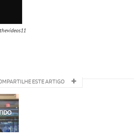
thevideos11
OMPARTILHE ESTE ARTIGO
TIDO
...