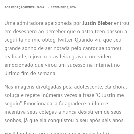
POR
REDAÇÃO PORTAL FAMA
• SETEMBRO 8, 2014
Uma admiradora apaixonada por
Justin Bieber
entrou
em desespero ao perceber que o astro teen passou a
seguí-la no microblog Twitter. Quando viu que seu
grande sonho de ser notada pelo cantor se tornou
realidade, a jovem brasileira gravou um vídeo
emocionado que virou um sucesso na internet no
último fim de semana.
Nas imagens divulgadas pela adolescente, ela chora,
soluça e repete inúmeras vezes a frase “O Justin me
seguiu”. Emocionada, a fã agradece o ídolo e
incentiva seus colegas a nunca desistirem de seus
sonhos, já que ela conquistou o seu após seis anos.
Você também teria a mesma reação desta fã?