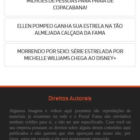
MILHÕES DE PESSOAS PARA PRAIA DE
COPACABANA!
ELLEN POMPEO GANHA SUA ESTRELA NA TÃO
ALMEJADA CALÇADA DA FAMA
MORRENDO POR SEXO: SÉRIE ESTRELADA POR
MICHELLE WILLIAMS CHEGA AO DISNEY+
Direitos Autorais
Algumas imagens e vídeos aqui presentes são reproduções de
materiais já existentes na rede e o Portal Fama não reivindica
nenhum crédito para si, a não ser que especificado. Caso você ou
sua empresa possuam os direitos sobre alguns desses conteúdos aqui
publicados e não querem que eles apareçam em nosso site, por
favor, entre em contato e ele será prontamente removido.