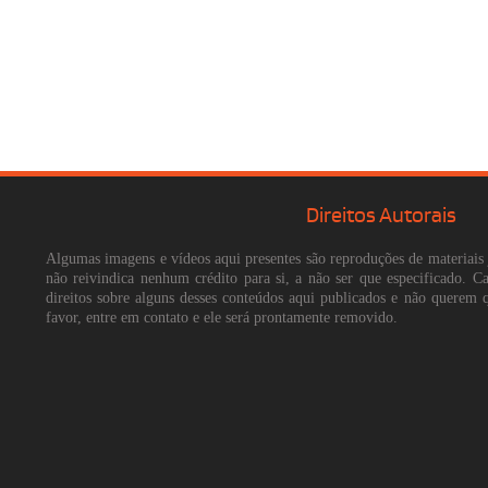
Direitos Autorais
Algumas imagens e vídeos aqui presentes são reproduções de materiais 
não reivindica nenhum crédito para si, a não ser que especificado. 
direitos sobre alguns desses conteúdos aqui publicados e não querem 
favor, entre em contato e ele será prontamente removido.