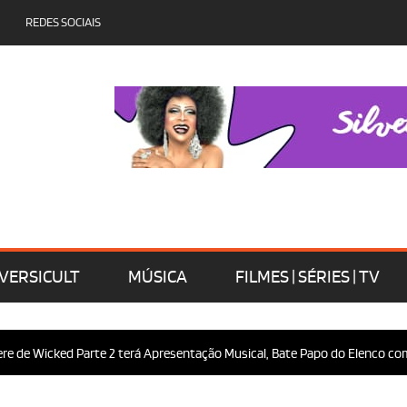
REDES SOCIAIS
VERSICULT
MÚSICA
FILMES | SÉRIES | TV
 Wicked Parte 2 terá Apresentação Musical, Bate Papo do Elenco com o Pú