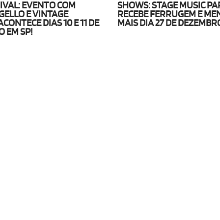
IVAL: EVENTO COM
SHOWS: STAGE MUSIC PA
GELLO E VINTAGE
RECEBE FERRUGEM E ME
CONTECE DIAS 10 E 11 DE
MAIS DIA 27 DE DEZEMBR
O EM SP!