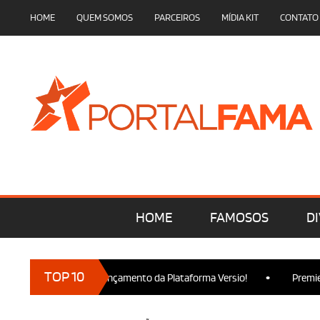
HOME
QUEM SOMOS
PARCEIROS
MÍDIA KIT
CONTATO
HOME
FAMOSOS
DI
•
TOP 10
cam presença no Lançamento da Plataforma Versio!
Premiere de