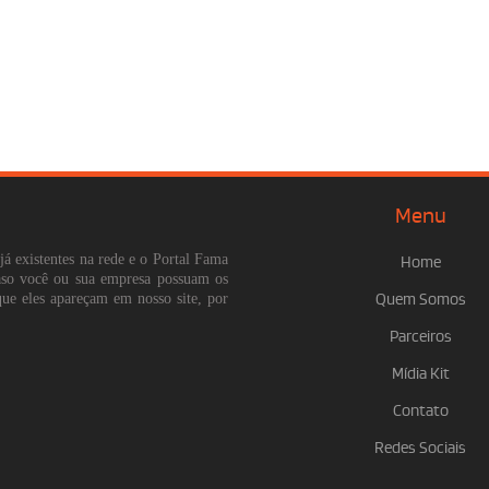
Menu
já existentes na rede e o Portal Fama
Home
Caso você ou sua empresa possuam os
que eles apareçam em nosso site, por
Quem Somos
Parceiros
Mídia Kit
Contato
Redes Sociais