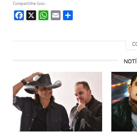
Compartilhe isso:
Facebook
X
WhatsApp
Email
Share
C
NOTÍ