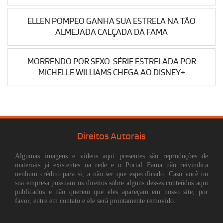
ELLEN POMPEO GANHA SUA ESTRELA NA TÃO
ALMEJADA CALÇADA DA FAMA
MORRENDO POR SEXO: SÉRIE ESTRELADA POR
MICHELLE WILLIAMS CHEGA AO DISNEY+
Direitos Autorais
Algumas imagens e vídeos aqui presentes são reproduções de
materiais já existentes na rede e o Portal Fama não reivindica
nenhum crédito para si, a não ser que especificado. Caso você ou
sua empresa possuam os direitos sobre alguns desses conteúdos aqui
publicados e não querem que eles apareçam em nosso site, por
favor, entre em contato e ele será prontamente removido.