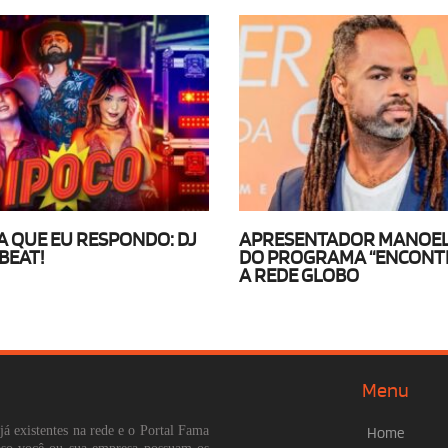
 QUE EU RESPONDO: DJ
APRESENTADOR MANOEL
BEAT!
DO PROGRAMA “ENCONTR
A REDE GLOBO
Menu
já existentes na rede e o Portal Fama
Home