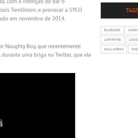
da, com a intenção de dar o
ouis Tomlinson, e provocar a SYCO
TAG
ançado em novembro de 2014.
BILLBOARD
HARRY
LIAM PAYNE
LOUIS
tor Naughty Boy, que recentemente
NIALL HORAN
ONE
), durante uma briga no Twitter, que ele