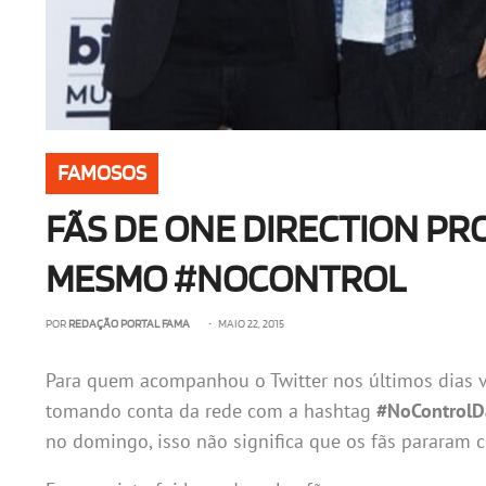
FAMOSOS
FÃS DE ONE DIRECTION PR
MESMO #NOCONTROL
POR
REDAÇÃO PORTAL FAMA
• MAIO 22, 2015
Para quem acompanhou o Twitter nos últimos dias v
tomando conta da rede com a hashtag
#NoControlD
no domingo, isso não significa que os fãs pararam 