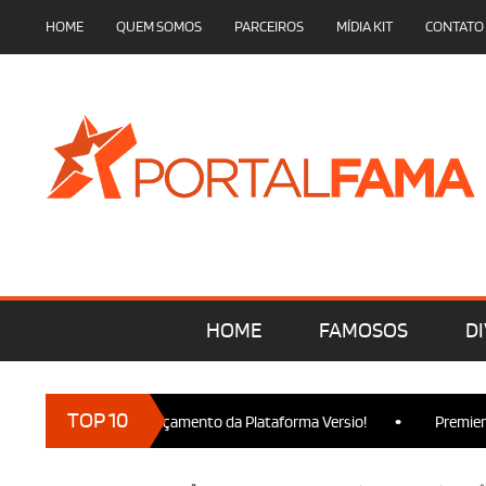
HOME
QUEM SOMOS
PARCEIROS
MÍDIA KIT
CONTATO
HOME
FAMOSOS
DI
•
TOP 10
presença no Lançamento da Plataforma Versio!
Premiere de Wick