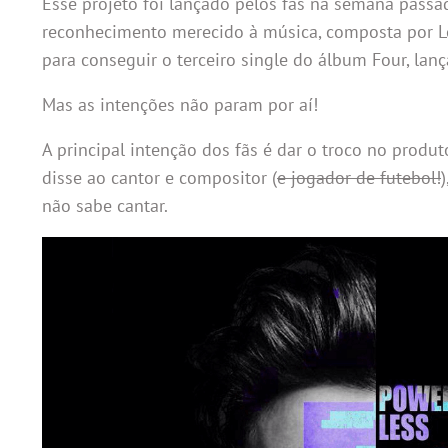
Esse projeto foi lançado pelos fãs na semana passa
reconhecimento merecido à música, composta por L
para conseguir o terceiro single do álbum Four, l
Mas as intenções não param por aí!
A principal intenção dos fãs é dar o troco no produ
disse ao cantor e compositor (
e jogador de futebol!
não sabe cantar.