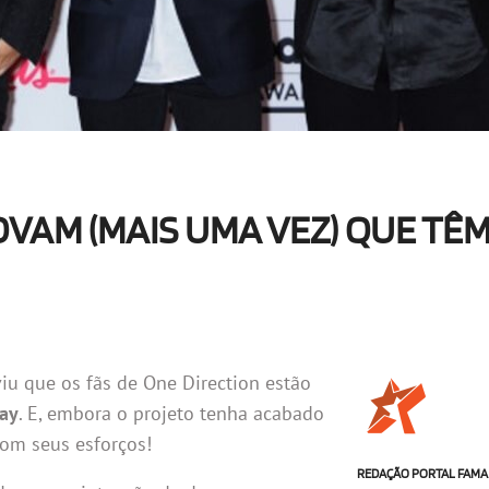
OVAM (MAIS UMA VEZ) QUE TÊ
iu que os fãs de One Direction estão
ay
. E, embora o projeto tenha acabado
com seus esforços!
REDAÇÃO PORTAL FAMA