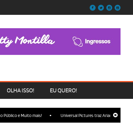
OLHA ISSO!
EU QUERO!
•
 e Muito mais!
Universal Pictures traz Ariana Grande, Cynthia Eri