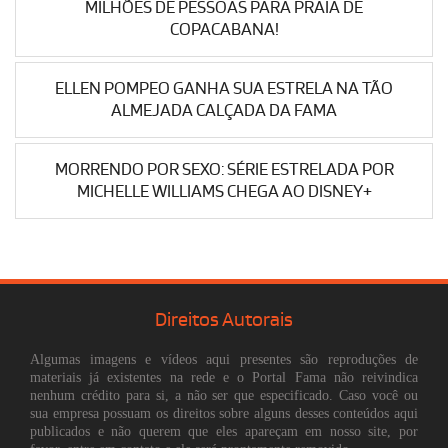
MILHÕES DE PESSOAS PARA PRAIA DE
COPACABANA!
ELLEN POMPEO GANHA SUA ESTRELA NA TÃO
ALMEJADA CALÇADA DA FAMA
MORRENDO POR SEXO: SÉRIE ESTRELADA POR
MICHELLE WILLIAMS CHEGA AO DISNEY+
Direitos Autorais
Algumas imagens e vídeos aqui presentes são reproduções de
materiais já existentes na rede e o Portal Fama não reivindica
nenhum crédito para si, a não ser que especificado. Caso você ou
sua empresa possuam os direitos sobre alguns desses conteúdos aqui
publicados e não querem que eles apareçam em nosso site, por