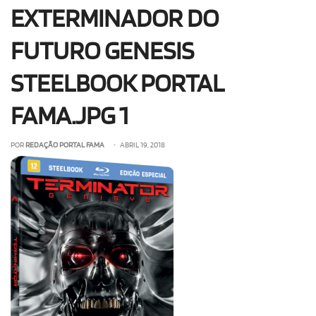
EXTERMINADOR DO
OLHA ISSO!
EU QUERO!
FUTURO GENESIS
STEELBOOK PORTAL
FAMA.JPG 1
POR
REDAÇÃO PORTAL FAMA
• ABRIL 19, 2018