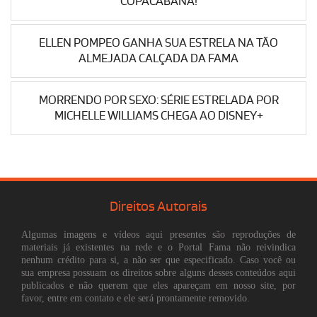
COPACABANA!
ELLEN POMPEO GANHA SUA ESTRELA NA TÃO
ALMEJADA CALÇADA DA FAMA
MORRENDO POR SEXO: SÉRIE ESTRELADA POR
MICHELLE WILLIAMS CHEGA AO DISNEY+
Direitos Autorais
Algumas imagens e vídeos aqui presentes são reproduções de
materiais já existentes na rede e o Portal Fama não reivindica
nenhum crédito para si, a não ser que especificado. Caso você ou
sua empresa possuam os direitos sobre alguns desses conteúdos aqui
publicados e não querem que eles apareçam em nosso site, por
favor, entre em contato e ele será prontamente removido.