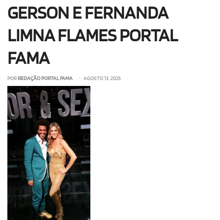
GERSON E FERNANDA
OLHA ISSO!
EU QUERO!
LIMNA FLAMES PORTAL
FAMA
POR
REDAÇÃO PORTAL FAMA
• AGOSTO 13, 2025