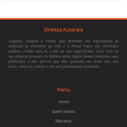
Direitos Autorais
Algumas imagens e vídeos aqui presentes são reproduções de
materiais já existentes na rede e o Portal Fama não reivindica
nenhum crédito para si, a não ser que especificado. Caso você ou
sua empresa possuam os direitos sobre alguns desses conteúdos aqui
publicados e não querem que eles apareçam em nosso site, por
favor, entre em contato e ele será prontamente removido.
Menu
Home
Quem Somos
Parceiros