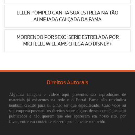
ELLEN POMPEO GANHA SUA ESTRELA NA TÃO
ALMEJADA CALÇADA DA FAMA
MORRENDO POR SEXO: SÉRIE ESTRELADA POR
MICHELLE WILLIAMS CHEGA AO DISNEY+
Direitos Autorais
Algumas imagens e vídeos aqui presentes são reproduções de
materiais já existentes na rede e o Portal Fama não reivindica
nenhum crédito para si, a não ser que especificado. Caso você ou
sua empresa possuam os direitos sobre alguns desses conteúdos aqui
publicados e não querem que eles apareçam em nosso site, por
favor, entre em contato e ele será prontamente removido.