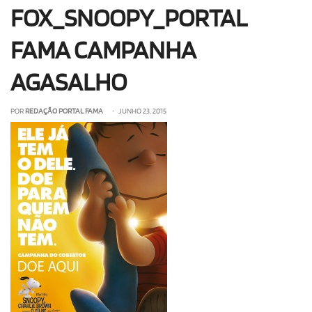
FOX_SNOOPY_PORTAL
OLHA ISSO!
EU QUERO!
FAMA CAMPANHA
AGASALHO
POR
REDAÇÃO PORTAL FAMA
• JUNHO 23, 2015