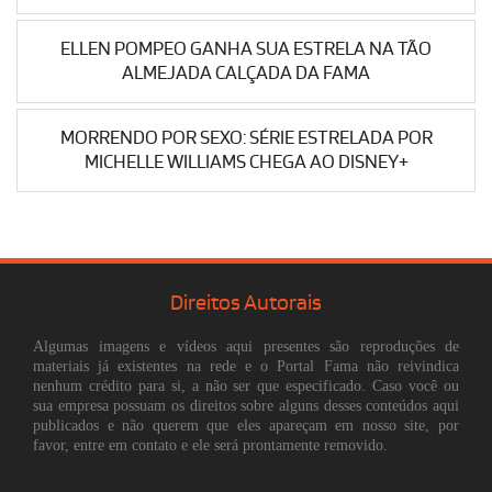
ELLEN POMPEO GANHA SUA ESTRELA NA TÃO
ALMEJADA CALÇADA DA FAMA
MORRENDO POR SEXO: SÉRIE ESTRELADA POR
MICHELLE WILLIAMS CHEGA AO DISNEY+
Direitos Autorais
Algumas imagens e vídeos aqui presentes são reproduções de
materiais já existentes na rede e o Portal Fama não reivindica
nenhum crédito para si, a não ser que especificado. Caso você ou
sua empresa possuam os direitos sobre alguns desses conteúdos aqui
publicados e não querem que eles apareçam em nosso site, por
favor, entre em contato e ele será prontamente removido.