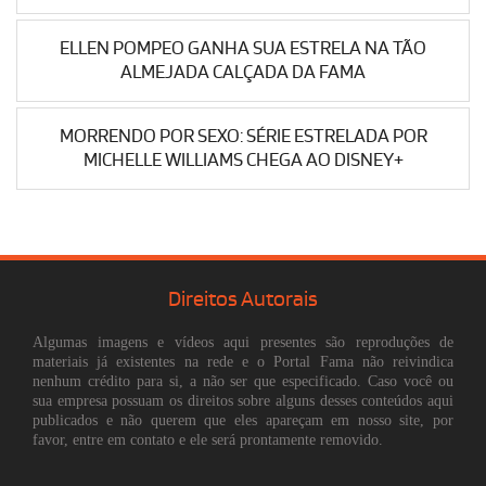
ELLEN POMPEO GANHA SUA ESTRELA NA TÃO
ALMEJADA CALÇADA DA FAMA
MORRENDO POR SEXO: SÉRIE ESTRELADA POR
MICHELLE WILLIAMS CHEGA AO DISNEY+
Direitos Autorais
Algumas imagens e vídeos aqui presentes são reproduções de
materiais já existentes na rede e o Portal Fama não reivindica
nenhum crédito para si, a não ser que especificado. Caso você ou
sua empresa possuam os direitos sobre alguns desses conteúdos aqui
publicados e não querem que eles apareçam em nosso site, por
favor, entre em contato e ele será prontamente removido.