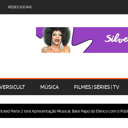
REDES SOCIAIS
VERSICULT
MÚSICA
FILMES | SÉRIES | TV
te 2 terá Apresentação Musical, Bate Papo do Elenco com o Público e Mui