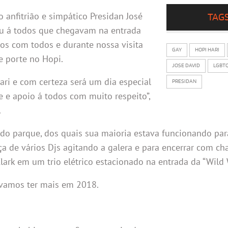
anfitrião e simpático Presidan José
TAG
nou á todos que chegavam na entrada
tos com todos e durante nossa visita
GAY
HOPI HARI
 porte no Hopi.
JOSE DAVID
LGBT
ri e com certeza será um dia especial
PRESIDAN
 e apoio á todos com muito respeito”,
.
 do parque, dos quais sua maioria estava funcionando para
a de vários Djs agitando a galera e para encerrar com ch
Clark em um trio elétrico estacionado na entrada da “Wild 
a vamos ter mais em 2018.