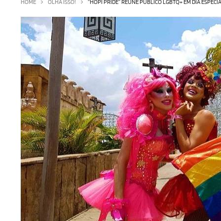
HOME
OLHA ISSO!
“HOPI PRIDE” REÚNE PÚBLICO LGBTQ+ EM DIA ESPECI