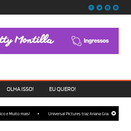
OLHA ISSO!
EU QUERO!
•
to mais!
Universal Pictures traz Ariana Grande, Cynthia Erivo, Jon