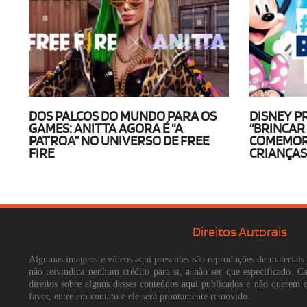
DOS PALCOS DO MUNDO PARA OS
DISNEY 
GAMES: ANITTA AGORA É “A
“BRINCAR
PATROA” NO UNIVERSO DE FREE
COMEMOR
FIRE
CRIANÇA
Direitos Autorais
Algumas imagens e vídeos aqui presentes são reproduções de materiais 
não reivindica nenhum crédito para si, a não ser que especificado. 
direitos sobre alguns desses conteúdos aqui publicados e não querem 
favor, entre em contato e ele será prontamente removido.