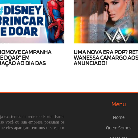
PROMOVE CAMPANHA
UMA NOVA ERA POP? RE
 E DOAR” EM
WANESSA CAMARGO AOS 
AÇÃO AO DIA DAS
ANUNCIADO!
S
Menu
já existentes na rede e o Portal Fama
Home
Caso você ou sua empresa possuam os
que eles apareçam em nosso site, por
Quem Somos