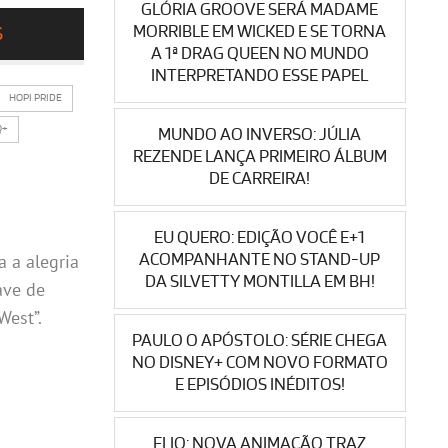
GLÓRIA GROOVE SERÁ MADAME
MORRIBLE EM WICKED E SE TORNA
S
A 1ª DRAG QUEEN NO MUNDO
INTERPRETANDO ESSE PAPEL
HOPI PRIDE
Q+
MUNDO AO INVERSO: JÚLIA
REZENDE LANÇA PRIMEIRO ÁLBUM
DE CARREIRA!
EU QUERO: EDIÇÃO VOCÊ E+1
ACOMPANHANTE NO STAND-UP
 a alegria
DA SILVETTY MONTILLA EM BH!
ave de
West”.
PAULO O APÓSTOLO: SÉRIE CHEGA
NO DISNEY+ COM NOVO FORMATO
E EPISÓDIOS INÉDITOS!
ELIO: NOVA ANIMAÇÃO TRAZ