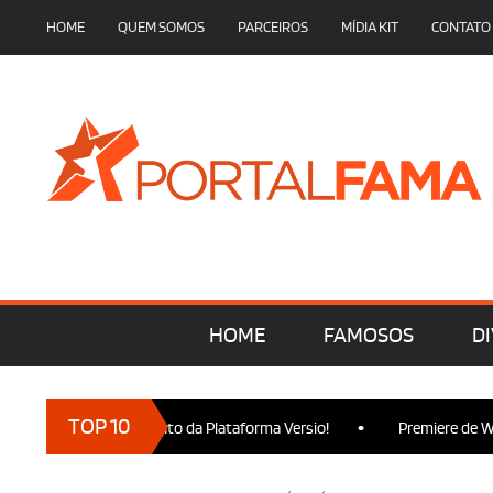
HOME
QUEM SOMOS
PARCEIROS
MÍDIA KIT
CONTATO
HOME
FAMOSOS
DI
•
TOP 10
ça no Lançamento da Plataforma Versio!
Premiere de Wicked Par