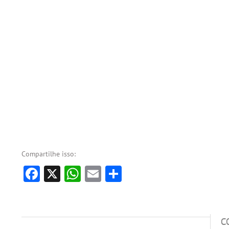
Compartilhe isso:
Facebook
X
WhatsApp
Email
Share
C