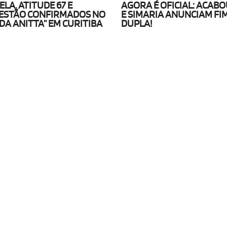
LA, ATITUDE 67 E
AGORA É OFICIAL: ACABO
ESTÃO CONFIRMADOS NO
E SIMARIA ANUNCIAM FI
DA ANITTA” EM CURITIBA
DUPLA!