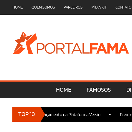
HOME
QUEM SOMOS
PARCEIROS
MÍDIA KIT
CONTATO
HOME
FAMOSOS
DI
•
TOP 10
cam presença no Lançamento da Plataforma Versio!
Premiere de