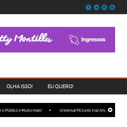
OLHA ISSO!
EU QUERO!
•
blico e Muito mais!
Universal Pictures traz Ariana Grande, Cynthi