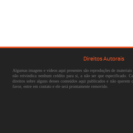
Direitos Autorais
Algumas imagens e vídeos aqui presentes são reproduções de materiais 
não reivindica nenhum crédito para si, a não ser que especificado. 
direitos sobre alguns desses conteúdos aqui publicados e não querem 
favor, entre em contato e ele será prontamente removido.