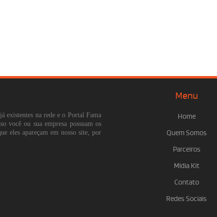
Menu
já existentes na rede e o Portal Fama
Home
Caso você ou sua empresa possuam os
que eles apareçam em nosso site, por
Quem Somos
Parceiros
Mídia Kit
Contato
Redes Sociais