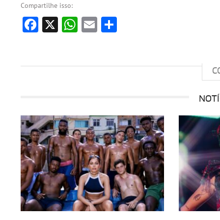
Compartilhe isso:
Facebook
X
WhatsApp
Email
Share
C
NOTÍ