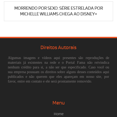
MORRENDO POR SEXO: SÉRIE ESTRELADA POR
MICHELLE WILLIAMS CHEGA AO DISNEY+
Direitos Autorais
Algumas imagens e vídeos aqui presentes são reproduções de
materiais já existentes na rede e o Portal Fama não reivindica
nenhum crédito para si, a não ser que especificado. Caso você ou
sua empresa possuam os direitos sobre alguns desses conteúdos aqui
publicados e não querem que eles apareçam em nosso site, por
favor, entre em contato e ele será prontamente removido.
Menu
Home