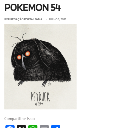
POKEMON 54
OLHA ISSO!
EU QUERO!
POR
REDAÇÃO PORTAL FAMA
• JULHO 3, 2015
Compartilhe isso: