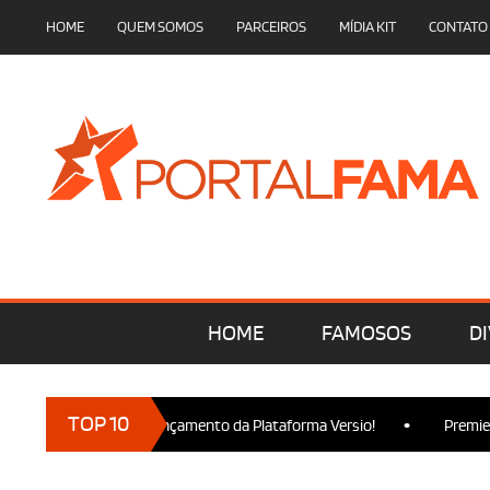
HOME
QUEM SOMOS
PARCEIROS
MÍDIA KIT
CONTATO
HOME
FAMOSOS
DI
•
TOP 10
cam presença no Lançamento da Plataforma Versio!
Premiere de 