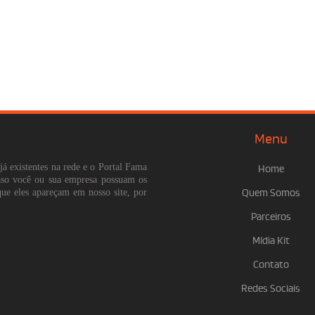
Menu
já existentes na rede e o Portal Fama
Home
Caso você ou sua empresa possuam os
que eles apareçam em nosso site, por
Quem Somos
Parceiros
Mídia Kit
Contato
Redes Sociais