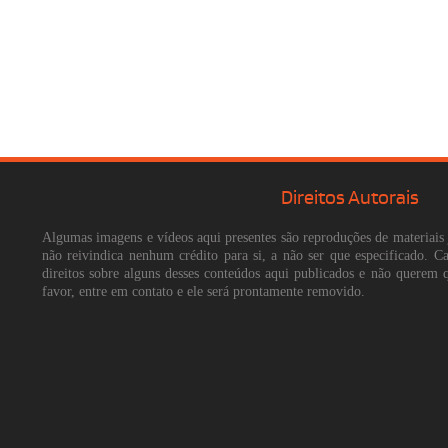
Direitos Autorais
Algumas imagens e vídeos aqui presentes são reproduções de materiais 
não reivindica nenhum crédito para si, a não ser que especificado. 
direitos sobre alguns desses conteúdos aqui publicados e não querem 
favor, entre em contato e ele será prontamente removido.