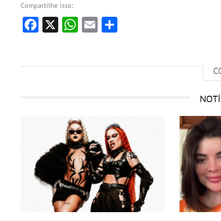
Compartilhe isso:
Facebook
X
WhatsApp
Email
Share
C
NOTÍ