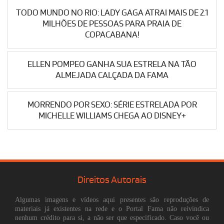
TODO MUNDO NO RIO: LADY GAGA ATRAI MAIS DE 2.1
MILHÕES DE PESSOAS PARA PRAIA DE
COPACABANA!
ELLEN POMPEO GANHA SUA ESTRELA NA TÃO
ALMEJADA CALÇADA DA FAMA
MORRENDO POR SEXO: SÉRIE ESTRELADA POR
MICHELLE WILLIAMS CHEGA AO DISNEY+
Direitos Autorais
Algumas imagens e vídeos aqui presentes são reproduções de
materiais já existentes na rede e o Portal Fama não reivindica
nenhum crédito para si, a não ser que especificado. Caso você ou