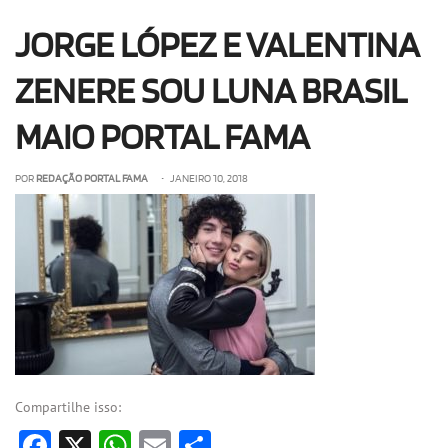
OLHA ISSO!
EU QUERO!
JORGE LÓPEZ E VALENTINA
ZENERE SOU LUNA BRASIL
MAIO PORTAL FAMA
POR
REDAÇÃO PORTAL FAMA
• JANEIRO 10, 2018
Compartilhe isso:
Facebook
X
WhatsApp
Email
Share