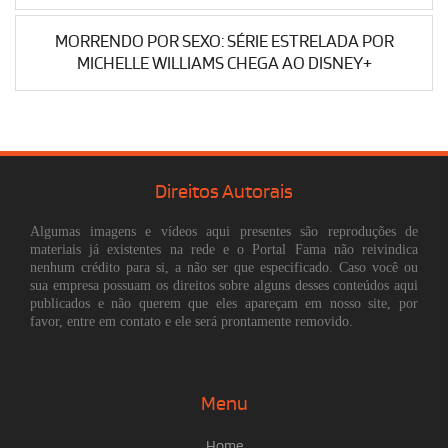
MORRENDO POR SEXO: SÉRIE ESTRELADA POR
MICHELLE WILLIAMS CHEGA AO DISNEY+
Direitos Autorais
Algumas imagens e vídeos aqui presentes são reproduções de
materiais já existentes na rede e o Portal Fama não reivindica
nenhum crédito para si, a não ser que especificado. Caso você ou
sua empresa possuam os direitos sobre alguns desses conteúdos aqui
publicados e não querem que eles apareçam em nosso site, por
favor, entre em contato e ele será prontamente removido.
Menu
Home