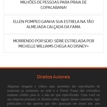
MILHÕES DE PESSOAS PARA PRAIA DE
COPACABANA!
ELLEN POMPEO GANHA SUA ESTRELA NA TÃO
ALMEJADA CALÇADA DA FAMA
MORRENDO POR SEXO: SÉRIE ESTRELADA POR
MICHELLE WILLIAMS CHEGA AO DISNEY+
Direitos Autorais
Algumas imagens e vídeos aqui presentes são reproduções de
materiais já existentes na rede e o Portal Fama não reivindica
nenhum crédito para si, a não ser que especificado. Caso você ou
sua empresa possuam os direitos sobre alguns desses conteúdos aqui
publicados e não querem que eles apareçam em nosso site, por