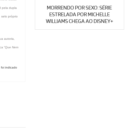
MORRENDO POR SEXO: SÉRIE
8 pela dupla
ESTRELADA POR MICHELLE
 selo próprio
WILLIAMS CHEGA AO DISNEY+
ua autoria,
ca “
Que Nem
foi indicado