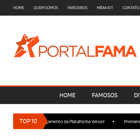
HOME
QUEM SOMOS
PARCEIROS
MÍDIA KIT
CONTATO
HOME
FAMOSOS
DI
•
TOP 10
esença no Lançamento da Plataforma Versio!
Premiere de Wicked