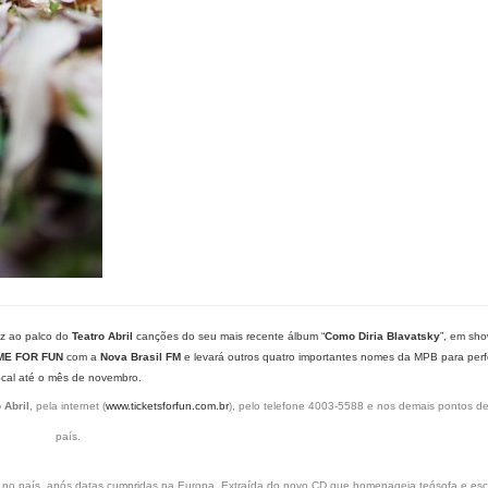
z ao palco do
Teatro Abril
canções do seu mais recente álbum “
Como Diria Blavatsky
”, em sho
ME FOR FUN
com a
Nova Brasil FM
e levará outros quatro importantes nomes da MPB para per
ocal até o mês de novembro.
 Abril
, pela internet (
www.ticketsforfun.com.br
), pelo telefone 4003-5588 e nos demais pontos d
país.
r no país, após datas cumpridas na Europa. Extraída do novo CD que homenageia teósofa e escr