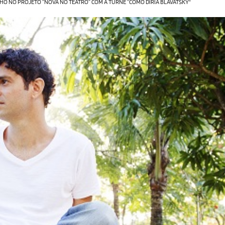
NHO NO PROJETO “NOVA NO TEATRO” COM A TURNÊ “COMO DIRIA BLAVATSKY"