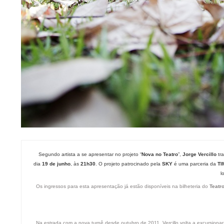
Segundo artista a se apresentar no projeto “
Nova no Teatro
”,
Jorge Vercillo
tra
dia
19 de junho
, às
21h30
. O projeto patrocinado pela
SKY
é uma parceria da
TI
l
Os ingressos para esta apresentação já estão disponíveis na bilheteria do
Teatro
Na estrada com a nova turnê desde outubro de 2011, Vercillo volta a excursiona