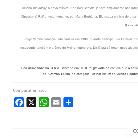
Helena Blavatsky, a nova música “
Sensível Demais
” já toca amplamente nas rádio
Chrystian & Ralf e, recentemente, por Maria Bethânia. Ela marca o início de uma n
(
Leve
, d
Jorge Vercillo começou sua carreira em 1989, quando participou do Festival Int
recebendo também o prêmio de Melhor Intérprete. De lá pra cá foram nove álbuns de
Seu último trabalho, D.N.A., lançado em 2010, foi gravado no estúdio que o arti
ao “Grammy Latino” na categoria “Melhor Álbum de Música Popular 
Compartilhe isso:
Facebook
X
WhatsApp
Email
Share
C