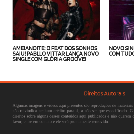
AMEIANOITE: O FEAT DOS SONHOS
NOVO SING
SAIU! PABLLO VITTAR LANÇA NOVO
COM TUDO
SINGLE COM GLÓRIA GROOVE!
Direitos Autorais
Algumas imagens e vídeos aqui presentes são reproduções de materiais 
não reivindica nenhum crédito para si, a não ser que especificado. 
direitos sobre alguns desses conteúdos aqui publicados e não querem 
favor, entre em contato e ele será prontamente removido.