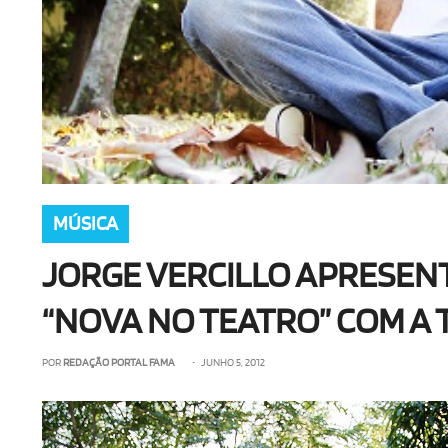
MÚSICA
JORGE VERCILLO APRESENT
“NOVA NO TEATRO” COM A 
POR
REDAÇÃO PORTAL FAMA
• JUNHO 5, 2012