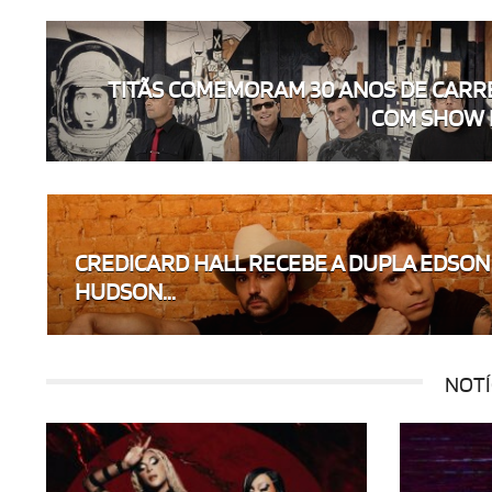
TITÃS COMEMORAM 30 ANOS DE CARR
COM SHOW DA
CREDICARD HALL RECEBE A DUPLA EDSON
HUDSON...
NOTÍ