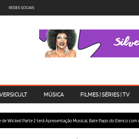
REDES SOCIAIS
VERSICULT
MÚSICA
FILMES | SÉRIES | TV
 Parte 2 terá Apresentação Musical, Bate Papo do Elenco com o Público e