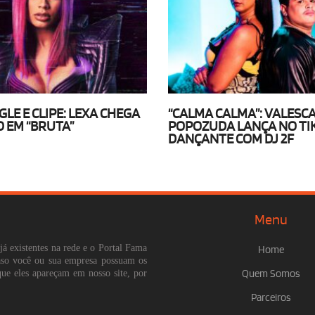
LE E CLIPE: LEXA CHEGA
“CALMA CALMA”: VALESC
 EM “BRUTA”
POPOZUDA LANÇA NO TI
DANÇANTE COM DJ 2F
Menu
já existentes na rede e o Portal Fama
Home
Caso você ou sua empresa possuam os
que eles apareçam em nosso site, por
Quem Somos
Parceiros