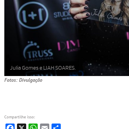
Julia Gomes e LIAH SOARES.
Fotos: Divulgação
Compartilhe isso:
Facebook
X
WhatsApp
Email
Share