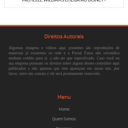
Direitos Autorais
Algumas imagens e vídeos aqui presentes são reproduções de
materiais já existentes na rede e o Portal Fama não reivindica
nenhum crédito para si, a não ser que especificado. Caso você ou
sua empresa possuam os direitos sobre alguns desses conteúdos aqui
publicados e não querem que eles apareçam em nosso site, por
favor, entre em contato e ele será prontamente removido.
Menu
Home
Quem Somos