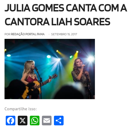
JULIA GOMES CANTA COM A
OLHA ISSO!
EU QUERO!
CANTORA LIAH SOARES
POR
REDAÇÃO PORTAL FAMA
• SETEMBRO 15, 2017
Compartilhe isso:
Facebook
X
WhatsApp
Email
Share