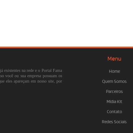
Menu
já existentes na rede e o Portal Fama
Home
Caso você ou sua empresa possuam os
que eles apareçam em nosso site, por
Quem Somos
Parceiros
Mídia Kit
Contato
Redes Sociais