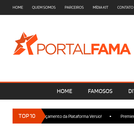
HOME
QUEM SOMOS
PARCEIROS
MÍDIA KIT
CONTATO
HOME
FAMOSOS
DI
•
TOP 10
am presença no Lançamento da Plataforma Versio!
Premiere de 