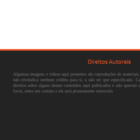
Direitos Autorais
Algumas imagens e vídeos aqui presentes são reproduções de materiais 
não reivindica nenhum crédito para si, a não ser que especificado. 
direitos sobre alguns desses conteúdos aqui publicados e não querem 
favor, entre em contato e ele será prontamente removido.