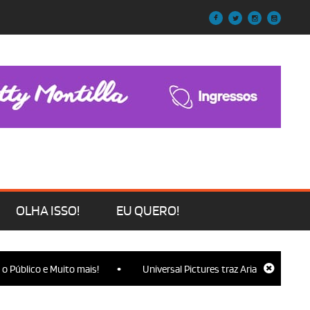
OLHA ISSO!
EU QUERO!
•
lico e Muito mais!
Universal Pictures traz Ariana Grande, Cynthia