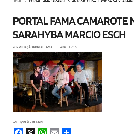
HOME
PORTAL FAMA CAMAROTE N1 ANTONIO OLIVA FLAVIO SARAHYBA MARC
PORTAL FAMA CAMAROTE N
SARAHYBA MARCIO ESCH
POR
REDAÇÃO PORTAL FAMA
• ABRIL 1, 2022
Compartilhe isso:
Facebook
X
WhatsApp
Email
Share