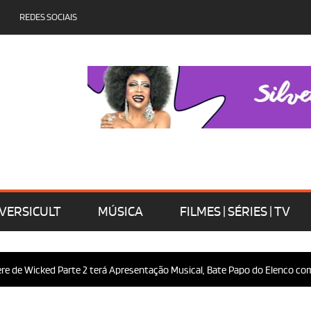
REDES SOCIAIS
VERSICULT
MÚSICA
FILMES | SÉRIES | TV
 Wicked Parte 2 terá Apresentação Musical, Bate Papo do Elenco com o Pú