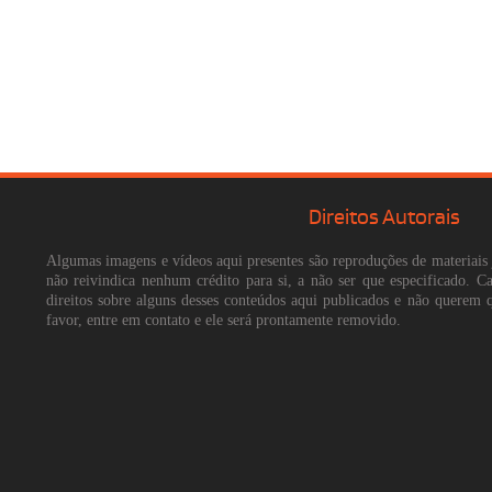
Direitos Autorais
Algumas imagens e vídeos aqui presentes são reproduções de materiais 
não reivindica nenhum crédito para si, a não ser que especificado. 
direitos sobre alguns desses conteúdos aqui publicados e não querem 
favor, entre em contato e ele será prontamente removido.