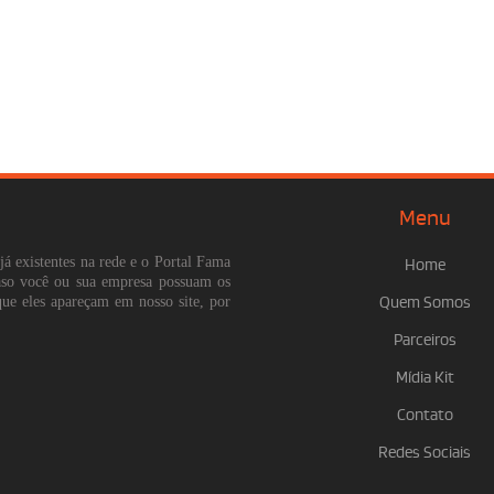
Menu
já existentes na rede e o Portal Fama
Home
Caso você ou sua empresa possuam os
que eles apareçam em nosso site, por
Quem Somos
Parceiros
Mídia Kit
Contato
Redes Sociais