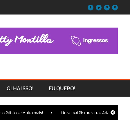
OLHA ISSO!
EU QUERO!
•
blico e Muito mais!
Universal Pictures traz Ariana Grande, Cynthi