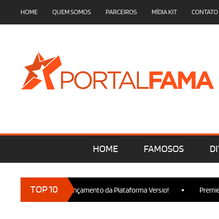
HOME
QUEM SOMOS
PARCEIROS
MÍDIA KIT
CONTATO
HOME
FAMOSOS
DI
•
TOP 10
cam presença no Lançamento da Plataforma Versio!
Premiere de