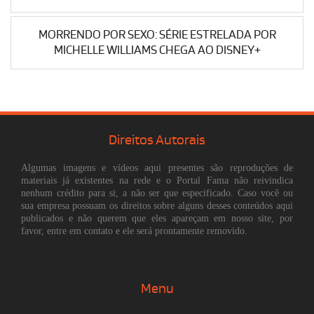
MORRENDO POR SEXO: SÉRIE ESTRELADA POR
MICHELLE WILLIAMS CHEGA AO DISNEY+
Direitos Autorais
Algumas imagens e vídeos aqui presentes são reproduções de
materiais já existentes na rede e o Portal Fama não reivindica
nenhum crédito para si, a não ser que especificado. Caso você ou
sua empresa possuam os direitos sobre alguns desses conteúdos aqui
publicados e não querem que eles apareçam em nosso site, por
favor, entre em contato e ele será prontamente removido.
Menu