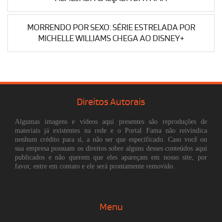
MORRENDO POR SEXO: SÉRIE ESTRELADA POR
MICHELLE WILLIAMS CHEGA AO DISNEY+
Direitos Autorais
Algumas imagens e vídeos aqui presentes são reproduções de
materiais já existentes na rede e o Portal Fama não reivindica
nenhum crédito para si, a não ser que especificado. Caso você ou
sua empresa possuam os direitos sobre alguns desses conteúdos aqui
publicados e não querem que eles apareçam em nosso site, por
favor, entre em contato e ele será prontamente removido.
Menu