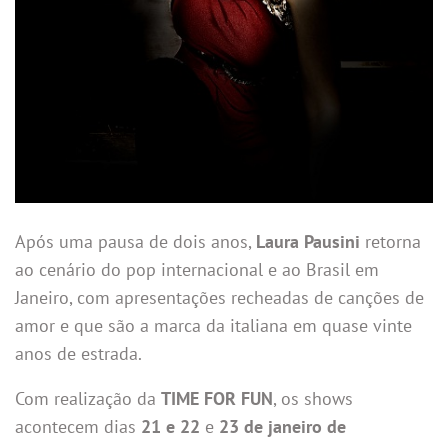
Após uma pausa de dois anos,
Laura Pausini
retorna
ao cenário do pop internacional e ao Brasil em
Janeiro, com apresentações recheadas de canções de
amor e que são a marca da italiana em quase vinte
anos de estrada.
Com realização da
TIME FOR FUN
, os shows
acontecem dias
21 e 22
e
23 de janeiro de