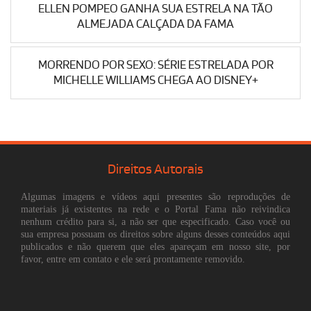
ELLEN POMPEO GANHA SUA ESTRELA NA TÃO
ALMEJADA CALÇADA DA FAMA
MORRENDO POR SEXO: SÉRIE ESTRELADA POR
MICHELLE WILLIAMS CHEGA AO DISNEY+
Direitos Autorais
Algumas imagens e vídeos aqui presentes são reproduções de
materiais já existentes na rede e o Portal Fama não reivindica
nenhum crédito para si, a não ser que especificado. Caso você ou
sua empresa possuam os direitos sobre alguns desses conteúdos aqui
publicados e não querem que eles apareçam em nosso site, por
favor, entre em contato e ele será prontamente removido.