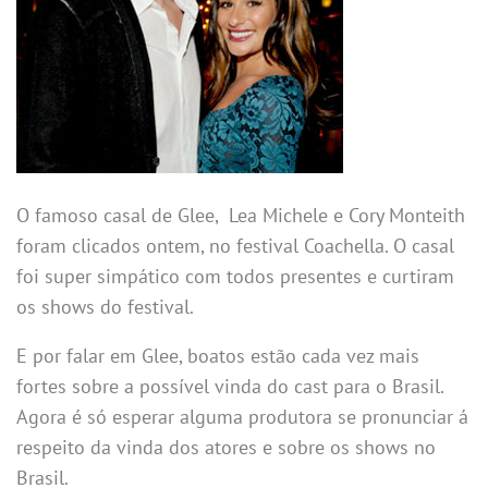
O famoso casal de Glee, Lea Michele e Cory Monteith
foram clicados ontem, no festival Coachella. O casal
foi super simpático com todos presentes e curtiram
os shows do festival.
E por falar em Glee, boatos estão cada vez mais
fortes sobre a possível vinda do cast para o Brasil.
Agora é só esperar alguma produtora se pronunciar á
respeito da vinda dos atores e sobre os shows no
Brasil.