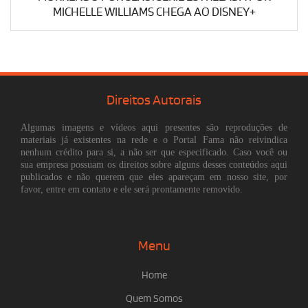
MICHELLE WILLIAMS CHEGA AO DISNEY+
Direitos Autorais
Algumas imagens e vídeos aqui presentes são reproduções de
materiais já existentes na rede e o Portal Fama não reivindica
nenhum crédito para si, a não ser que especificado. Caso você ou
sua empresa possuam os direitos sobre alguns desses conteúdos aqui
publicados e não querem que eles apareçam em nosso site, por
favor, entre em contato e ele será prontamente removido.
Menu
Home
Quem Somos