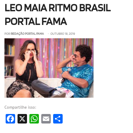
LEO MAIA RITMO BRASIL
OLHA ISSO!
EU QUERO!
PORTAL FAMA
POR
REDAÇÃO PORTAL FAMA
• OUTUBRO 18, 2019
Compartilhe isso:
Facebook
X
WhatsApp
Email
Share