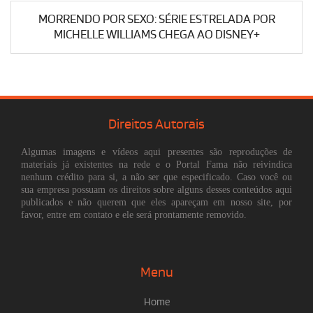
MORRENDO POR SEXO: SÉRIE ESTRELADA POR
MICHELLE WILLIAMS CHEGA AO DISNEY+
Direitos Autorais
Algumas imagens e vídeos aqui presentes são reproduções de
materiais já existentes na rede e o Portal Fama não reivindica
nenhum crédito para si, a não ser que especificado. Caso você ou
sua empresa possuam os direitos sobre alguns desses conteúdos aqui
publicados e não querem que eles apareçam em nosso site, por
favor, entre em contato e ele será prontamente removido.
Menu
Home