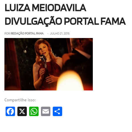
LUIZA MEIODAVILA
OLHA ISSO!
EU QUERO!
DIVULGAÇÃO PORTAL FAMA
POR
REDAÇÃO PORTAL FAMA
• JULHO 21, 2015
Compartilhe isso:
Facebook
X
WhatsApp
Email
Share