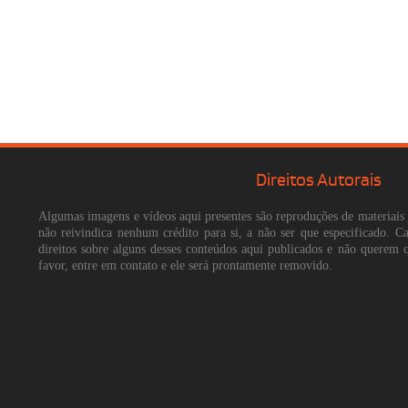
Direitos Autorais
Algumas imagens e vídeos aqui presentes são reproduções de materiais 
não reivindica nenhum crédito para si, a não ser que especificado. 
direitos sobre alguns desses conteúdos aqui publicados e não querem 
favor, entre em contato e ele será prontamente removido.