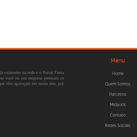
Menu
já existentes na rede e o Portal Fama
Home
Caso você ou sua empresa possuam os
que eles apareçam em nosso site, por
Quem Somos
Parceiros
Mídia Kit
Contato
Redes Sociais