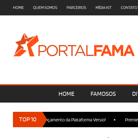
HOME
QUEM SOMOS
PARCEIROS
MÍDIA KIT
CONTATO
HOME
FAMOSOS
DI
•
TOP 10
cam presença no Lançamento da Plataforma Versio!
Premiere de