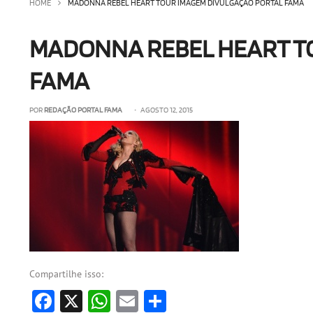
HOME
MADONNA REBEL HEART TOUR IMAGEM DIVULGAÇÃO PORTAL FAMA
MADONNA REBEL HEART T
FAMA
POR
REDAÇÃO PORTAL FAMA
• AGOSTO 12, 2015
Compartilhe isso:
Facebook
X
WhatsApp
Email
Share