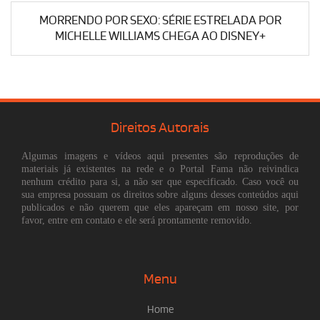
MORRENDO POR SEXO: SÉRIE ESTRELADA POR
MICHELLE WILLIAMS CHEGA AO DISNEY+
Direitos Autorais
Algumas imagens e vídeos aqui presentes são reproduções de
materiais já existentes na rede e o Portal Fama não reivindica
nenhum crédito para si, a não ser que especificado. Caso você ou
sua empresa possuam os direitos sobre alguns desses conteúdos aqui
publicados e não querem que eles apareçam em nosso site, por
favor, entre em contato e ele será prontamente removido.
Menu
Home