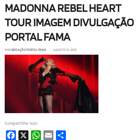
MADONNA REBEL HEART
OLHA ISSO!
EU QUERO!
TOUR IMAGEM DIVULGAÇÃO
PORTAL FAMA
POR
REDAÇÃO PORTAL FAMA
• AGOSTO 12, 2015
Compartilhe isso:
Facebook
X
WhatsApp
Email
Share