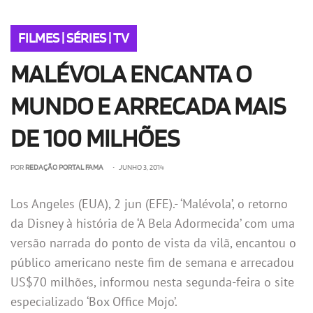
OLHA ISSO!
EU QUERO!
FILMES | SÉRIES | TV
MALÉVOLA ENCANTA O
MUNDO E ARRECADA MAIS
DE 100 MILHÕES
POR
REDAÇÃO PORTAL FAMA
• JUNHO 3, 2014
Los Angeles (EUA), 2 jun (EFE).- ‘Malévola’, o retorno
da Disney à história de ‘A Bela Adormecida’ com uma
versão narrada do ponto de vista da vilã, encantou o
público americano neste fim de semana e arrecadou
US$70 milhões, informou nesta segunda-feira o site
especializado ‘Box Office Mojo’.