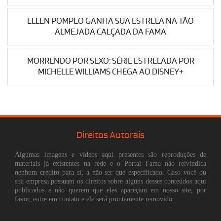
ELLEN POMPEO GANHA SUA ESTRELA NA TÃO
ALMEJADA CALÇADA DA FAMA
MORRENDO POR SEXO: SÉRIE ESTRELADA POR
MICHELLE WILLIAMS CHEGA AO DISNEY+
Direitos Autorais
Algumas imagens e vídeos aqui presentes são reproduções de
materiais já existentes na rede e o Portal Fama não reivindica
nenhum crédito para si, a não ser que especificado. Caso você ou
sua empresa possuam os direitos sobre alguns desses conteúdos aqui
publicados e não querem que eles apareçam em nosso site, por
favor, entre em contato e ele será prontamente removido.