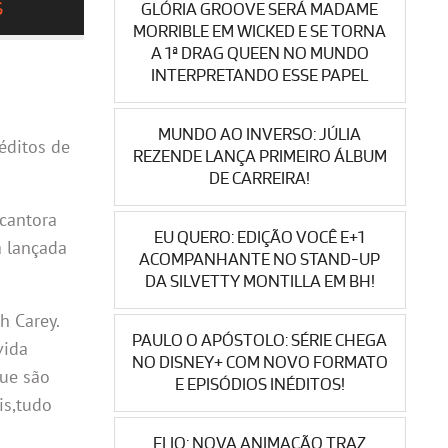
S
GLÓRIA GROOVE SERÁ MADAME
MORRIBLE EM WICKED E SE TORNA
A 1ª DRAG QUEEN NO MUNDO
INTERPRETANDO ESSE PAPEL
MUNDO AO INVERSO: JÚLIA
néditos de
REZENDE LANÇA PRIMEIRO ÁLBUM
DE CARREIRA!
 cantora
EU QUERO: EDIÇÃO VOCÊ E+1
á lançada
ACOMPANHANTE NO STAND-UP
DA SILVETTY MONTILLA EM BH!
h Carey.
PAULO O APÓSTOLO: SÉRIE CHEGA
vida
NO DISNEY+ COM NOVO FORMATO
que são
E EPISÓDIOS INÉDITOS!
is,tudo
ELIO: NOVA ANIMAÇÃO TRAZ