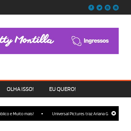
OLHA ISSO!
EU QUERO!
•
uito mais!
Universal Pictures traz Ariana Grande, Cynthia Erivo, 