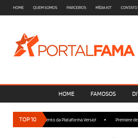
HOME
QUEM SOMOS
PARCEIROS
MÍDIA KIT
CONTATO
HOME
FAMOSOS
DI
•
TOP 10
ença no Lançamento da Plataforma Versio!
Premiere de Wicked P