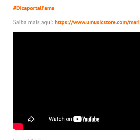
#DicaportalFama
Saiba mais aqui:
https://www.umusicstore.com/mari