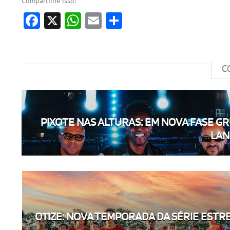
Compartilhe isso:
Facebook
X
WhatsApp
Email
Share
C
PIXOTE NAS ALTURAS: EM NOVA FASE G
LANÇ
O11ZE: NOVA TEMPORADA DA SÉRIE ESTREIA