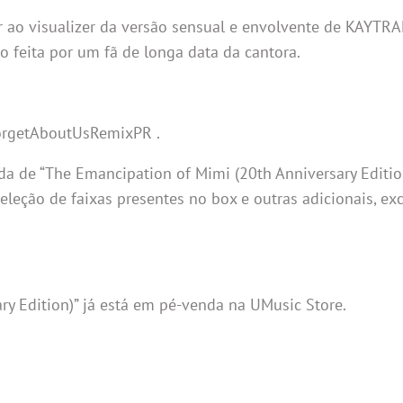
tir ao visualizer da versão sensual e envolvente de KAYT
 feita por um fã de longa data da cantora.
ForgetAboutUsRemixPR .
da de “The Emancipation of Mimi (20th Anniversary Editio
eção de faixas presentes no box e outras adicionais, exc
y Edition)” já está em pé-venda na UMusic Store.