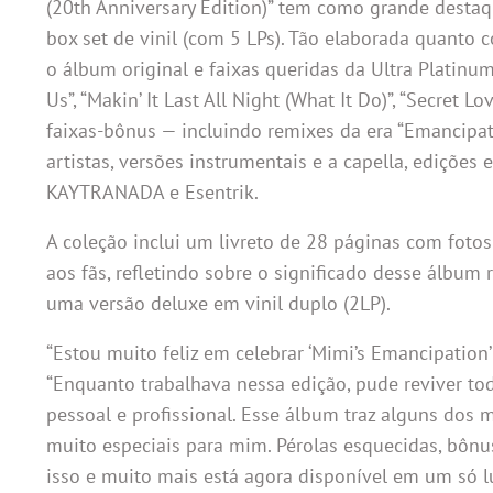
(20th Anniversary Edition)” tem como grande desta
box set de vinil (com 5 LPs). Tão elaborada quanto c
o álbum original e faixas queridas da Ultra Platinu
Us”, “Makin’ It Last All Night (What It Do)”, “Secret 
faixas-bônus — incluindo remixes da era “Emancipat
artistas, versões instrumentais e a capella, edições
KAYTRANADA e Esentrik.
A coleção inclui um livreto de 28 páginas com foto
aos fãs, refletindo sobre o significado desse álbum
uma versão deluxe em vinil duplo (2LP).
“Estou muito feliz em celebrar ‘Mimi’s Emancipation’
“Enquanto trabalhava nessa edição, pude reviver 
pessoal e profissional. Esse álbum traz alguns dos 
muito especiais para mim. Pérolas esquecidas, bônus
isso e muito mais está agora disponível em um só lu