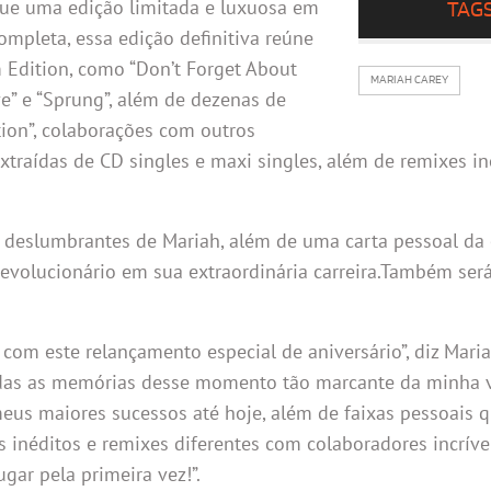
que uma edição limitada e luxuosa em
TAG
ompleta, essa edição definitiva reúne
m Edition, como “Don’t Forget About
MARIAH CAREY
Love” e “Sprung”, além de dezenas de
ion”, colaborações com outros
 extraídas de CD singles e maxi singles, além de remixes i
s deslumbrantes de Mariah, além de uma carta pessoal da
 revolucionário em sua extraordinária carreira.Também ser
 com este relançamento especial de aniversário”, diz Maria
todas as memórias desse momento tão marcante da minha 
meus maiores sucessos até hoje, além de faixas pessoais 
 inéditos e remixes diferentes com colaboradores incríve
gar pela primeira vez!”.