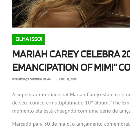
OLHA ISSO!
MARIAH CAREY CELEBRA 2
EMANCIPATION OF MIMI” C
POR
REDAÇÃO PORTAL FAMA
• ABRIL 15, 2025
A superstar internacional Mariah Carey está em co
de seu icônico e multiplatinado 10º álbum, “The Ema
momento ela está cheagndo com uma série de lança
Marcado para 30 de maio, o lançamento comemorat